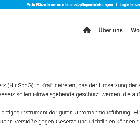
Freie Plätze in unseren Intentsivpflegeeinrichtungen
Login Intran
Über uns
Wo
z (HinSchG) in Kraft getreten, das der Umsetzung der so
 Gesetz sollen Hinweisgebende geschützt werden, die a
ichtiges Instrument der guten Unternehmensführung. Ein
Denn Verstöße gegen Gesetze und Richtlinien können 