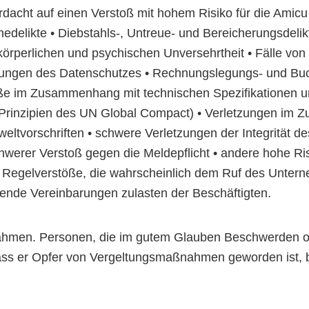
dacht auf einen Verstoß mit hohem Risiko für die Amic
chedelikte • Diebstahls-, Untreue- und Bereicherungsdel
örperlichen und psychischen Unversehrtheit • Fälle von 
etzungen des Datenschutzes • Rechnungslegungs- und Bu
öße im Zusammenhang mit technischen Spezifikationen und
r Prinzipien des UN Global Compact) • Verletzungen im
ltvorschriften • schwere Verletzungen der Integrität d
hwerer Verstoß gegen die Meldepflicht • andere hohe R
• Regelverstöße, die wahrscheinlich dem Ruf des Unte
ende Vereinbarungen zulasten der Beschäftigten.
nahmen. Personen, die im gutem Glauben Beschwerden o
 dass er Opfer von Vergeltungsmaßnahmen geworden ist, 